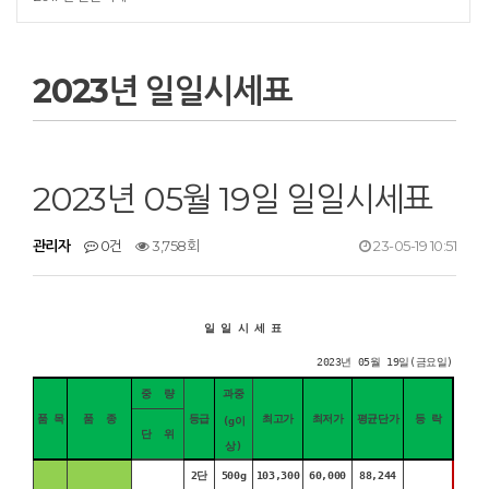
2023년 일일시세표
2023년 05월 19일 일일시세표
관리자
0건
3,758회
23-05-19 10:51
일 일 시 세 표
2023년 05월 19일(금요일)
중 량
과중
품 목
품 종
등급
최고가
최저가
평균단가
등 락
(g이
단 위
상)
2단
500g
103,300
60,000
88,244