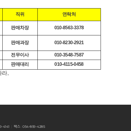
직위
연락처
판매차장
010-8563-3378
판매과장
010-8230-2921
전무이사
010-3548-7587
판매대리
010-4115-0458
따라,
9-4141
팩스 : 054-859-4285