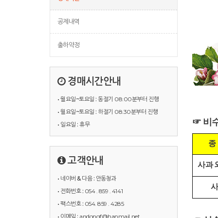
공제내역
출하약정
경매시간안내
• 월요일~토요일 :
동절기 08:00분부터 진행
• 월요일~토요일 :
하절기 08:30분부터 진행
☞ 비
• 일요일 :
휴무
종
고객안내
사과 
• 네이버 & 다음 :
안동청과
사
• 전화번호 :
054 . 859 . 4141
• 팩스번호 :
054. 859 . 4285
• 이메일 :
andongf@hanmail.net