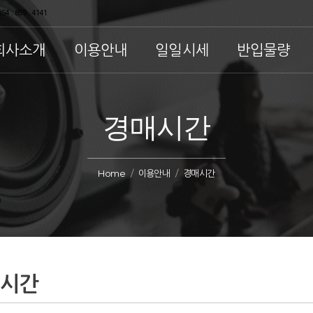
54 . 859 . 4141
회사소개
이용안내
일일시세
반입물량
경매시간
Home
이용안내
경매시간
매시간