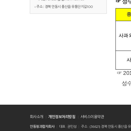
☞ 성
• 주소 :
경북 안동시 풍산읍 유통단지길100
종
사과 
사
☞ 2
성수
회사소개
개인정보처리방침
서비스이용약관
안동청과합자회사
대표 : 권민성
주소 : (36621) 경북 안동시 풍