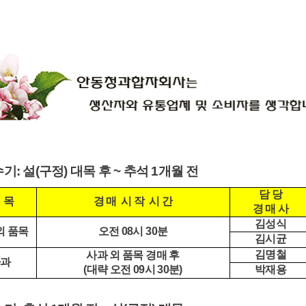
수기:
설(구정) 대목 후 ~ 추석 1개월 전
담 당
 목
경 매 시 작 시 간
경 매 사
김성식
외 품목
오전 08시 30분
김시균
김명철
사과 외 품목 경매 후
과
(대략 오전 09시 30분)
박재용