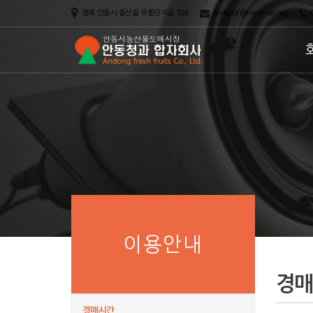
경북 안동시 풍산읍 유통단지길 100
andongf@hanmail.net
0
이용안내
경
경매시간