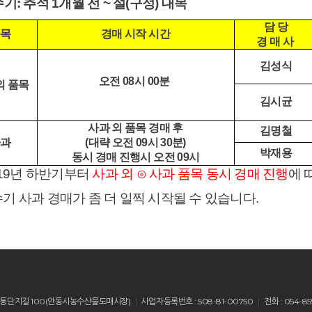
수기:
추석 1개월 전 ~ 설(구정) 대목
담 당
목
경매 시작 시간
경 매 사
김성식
오전 08시 00분
외 품목
김시균
사과 외 품목 경매 후
김명철
과
(대략 오전 09시 30분)
박재용
동시 경매 진행시 오전 09시
019년 하반기부터
사과 외 ⊙ 사과 품목 동시 경매 진행
에 
기 사과 경매가 좀 더 일찍 시작될
수 있습니다.
산읍 유통단지길 100(안동시농수산물도매시장)
사업자등록번호 : 508-81-00750
전화 : 054-85