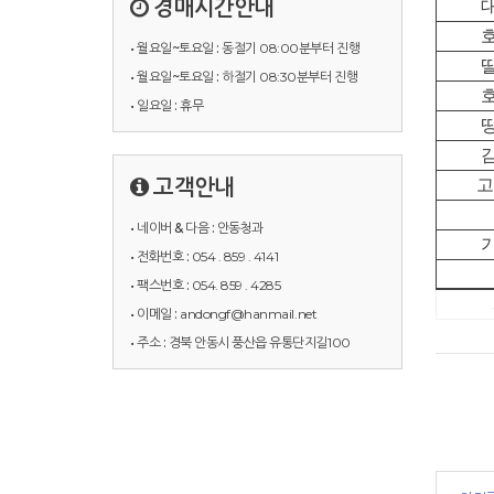
경매시간안내
• 월요일~토요일 :
동절기 08:00분부터 진행
• 월요일~토요일 :
하절기 08:30분부터 진행
• 일요일 :
휴무
고객안내
고
• 네이버 & 다음 :
안동청과
• 전화번호 :
054 . 859 . 4141
• 팩스번호 :
054. 859 . 4285
• 이메일 :
andongf@hanmail.net
• 주소 :
경북 안동시 풍산읍 유통단지길100