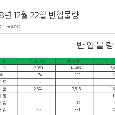
18년 12월 22일 반입물량
0건
2,514회
반 입 물 량
구 분
금 일(A)
전 일(B)
전 년(
사 과
3,359
14,486
13,6
배
74
222
12
포 도
-
-
감 귤
2,574
2,515
1,6
대 봉
-
-
11
단 감
-
214
곶 감
326
381
13