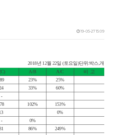
19-05-27 15:09
2018년 12월 22일 (토요일)단위:박스,개
C)
A/B
A/C
비 고
89
23%
25%
4
33%
60%
-
78
102%
153%
3
0%
-
0%
1
86%
249%