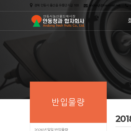
경북 안동시 풍산읍 유통단지길 100
andongf@hanmail.net
0
반입물량
20
2026년 일일 반입물량