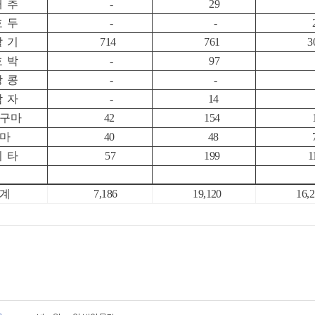
대 추
-
29
호 두
-
-
2
딸 기
714
761
30
호 박
-
97
땅 콩
-
-
감 자
-
14
구마
42
154
1
마
40
48
7
기 타
57
199
11
계
7,186
19,120
16,2