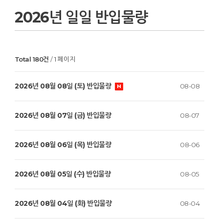
2026년 일일 반입물량
Total 180건
1 페이지
2026년 08월 08일 (토) 반입물량
08-08
2026년 08월 07일 (금) 반입물량
08-07
2026년 08월 06일 (목) 반입물량
08-06
2026년 08월 05일 (수) 반입물량
08-05
2026년 08월 04일 (화) 반입물량
08-04