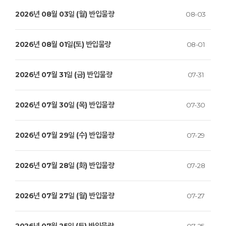
2026년 08월 03일 (월) 반입물량
08-03
2026년 08월 01일(토) 반입물량
08-01
2026년 07월 31일 (금) 반입물량
07-31
2026년 07월 30일 (목) 반입물량
07-30
2026년 07월 29일 (수) 반입물량
07-29
2026년 07월 28일 (화) 반입물량
07-28
2026년 07월 27일 (월) 반입물량
07-27