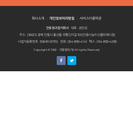
회사소개
개인정보처리방침
서비스이용약관
안동청과합자회사
대표 : 권민성
주소 : (36621) 경북 안동시 풍산읍 유통단지길 100(안동시농수산물도매시장)
사업자등록번호 : 508-81-00750
전화 : 054-859-4141
팩스 : 054-859-4285
Copyright © 1982 - 안동청과(자) All rights Reserved