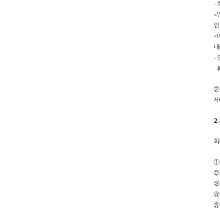
-
<
인
<
대
-
-
②
서
2
회
①
②
③
④
⑤