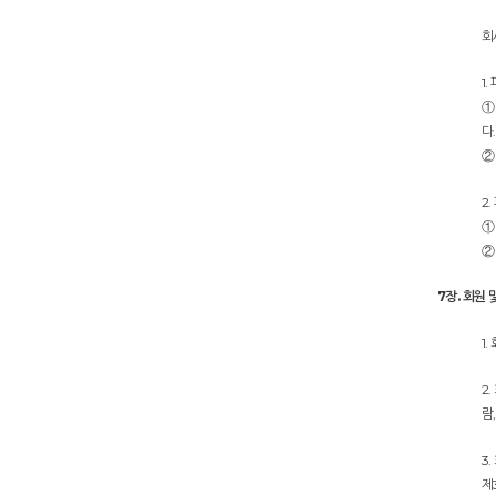
회
1
①
다
②
2
①
②
7장. 회원
1
2
람
3
제