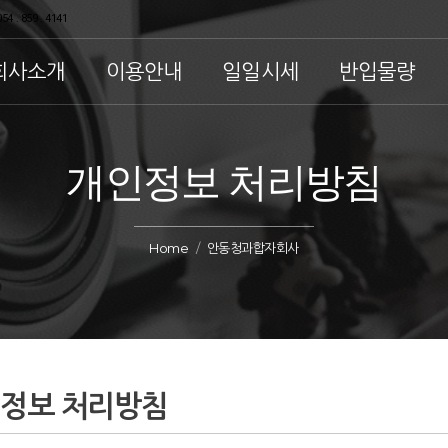
54 . 859 . 4141
회사소개
이용안내
일일시세
반입물량
개인정보 처리방침
Home
안동청과합자회사
정보 처리방침