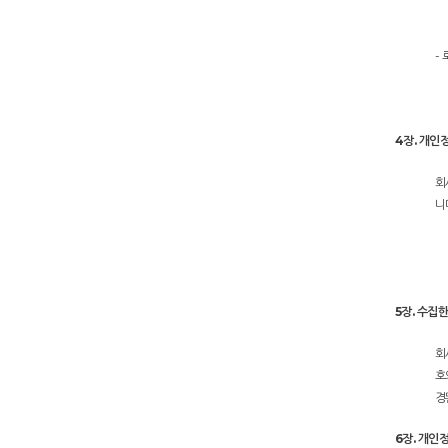
-
4장. 개인
회
니
5장. 수집
회
호
경
6장. 개인