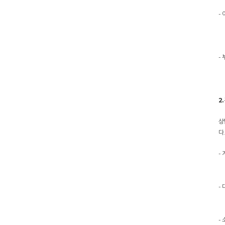
-
-
2
상
다
-
-
-