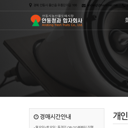
경북 안동시 풍산읍 유통단지길 100
andongf@hanmail.net
0
개인
경매시간안내
• 월요일~토요일 :
동절기 08:00분부터 진행