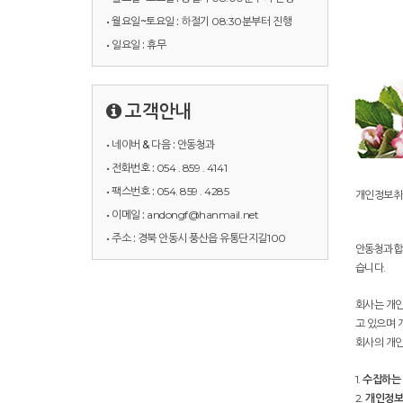
• 월요일~토요일 :
하절기 08:30분부터 진행
• 일요일 :
휴무
고객안내
• 네이버 & 다음 :
안동청과
• 전화번호 :
054 . 859 . 4141
• 팩스번호 :
054. 859 . 4285
개인정보취
• 이메일 :
andongf@hanmail.net
• 주소 :
경북 안동시 풍산읍 유통단지길100
안동청과합자
습니다.
회사는 개인
고 있으며 
회사의 개인
1.
수집하는 
2.
개인정보