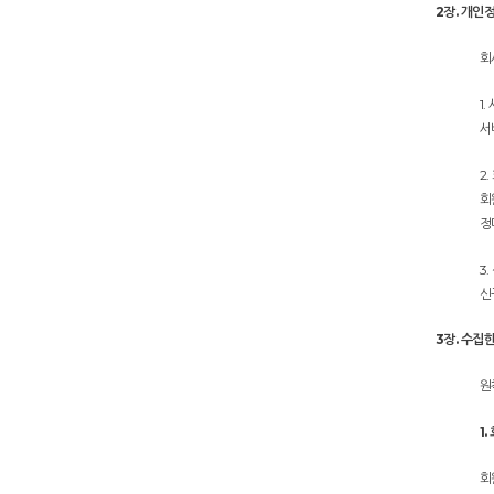
2장. 개인
회
1
서
2
회
정
3
신
3장. 수집
원
1
회